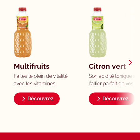
Multifruits
Citron vert
Faites le plein de vitalité
Son acidité tonique se
avec les vitamines
l'allier parfait de vos
présentes dans ce
cocktails fruités. Voyez
cocktail de fruits
Découvrez
comment l'utiliser dan
Découvrez
savoureux à la texture
notre rubrique cocktail
onctueuse et profitez
Nectar citron vert et
pleinement de vos
citron à base de jus
journées! Nectar
concentrés. Teneur en
multifruit à base de jus
fruits: 25 % minimum.