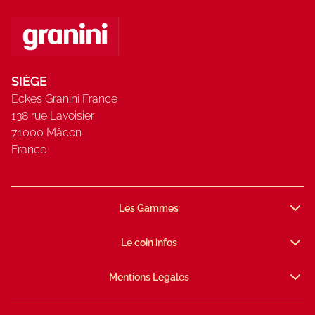
concentrés et purées,
source de 8 vitamines.
Teneur en fruits: 50 %
minimum.
SIÈGE
Eckes Granini France
138 rue Lavoisier
71000 Mâcon
France
Les Gammes
Le coin infos
Mentions Legales