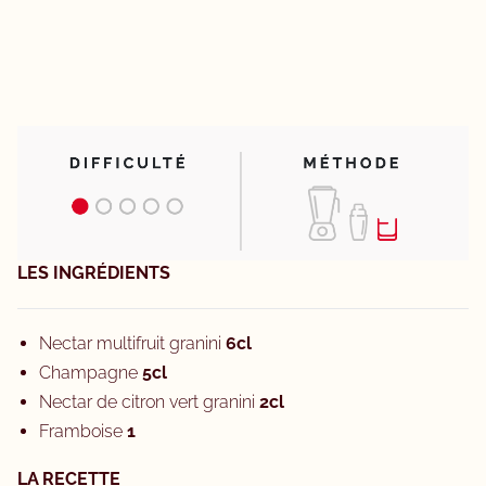
LES INGRÉDIENTS
Nectar multifruit granini
6cl
Champagne
5cl
Nectar de citron vert granini
2cl
Framboise
1
LA RECETTE