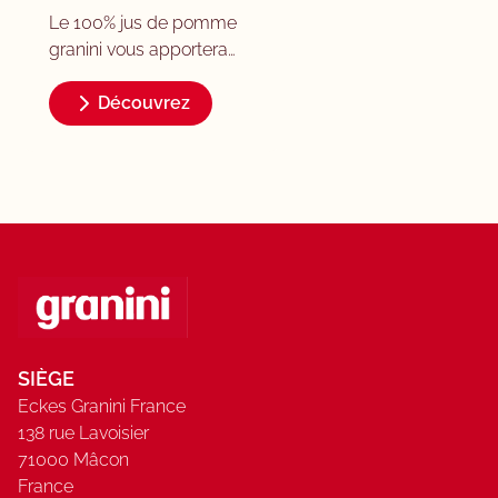
Le 100% jus de pomme
granini vous apportera
toutes ses vertus
rafraîchissantes et
Découvrez
désaltérantes. Nous
sélectionnons les fruits
de manière ciblée pour
que toutes les
composantes du goût
soient en parfaite
harmonie. Pour le
meilleur de la pomme!
Jus pomme à base de
jus concentré. Teneur en
SIÈGE
fruits: 100%.
Eckes Granini France
138 rue Lavoisier
71000 Mâcon
France